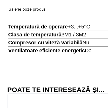
Galerie poze produs
Temperatură de operare
+3...+5°C
Clasa de temperatură
3M1 / 3M2
Compresor cu viteză variabilă
Nu
Ventilatoare eficiente energetic
Da
POATE TE INTERESEAZĂ ȘI...