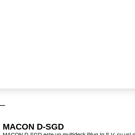
MACON D-SGD
MACON D-SGD este un multideck Plug-In S.V. cu uși gli